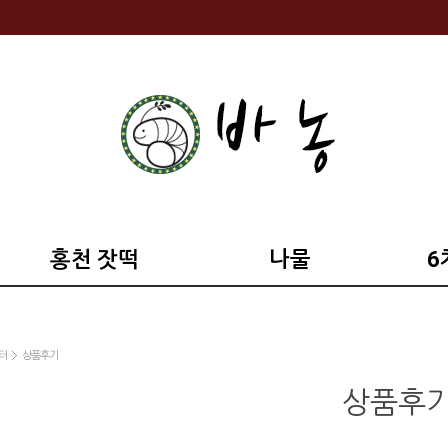
홍천 잣떡
나물
6
터
상품후기
상품후